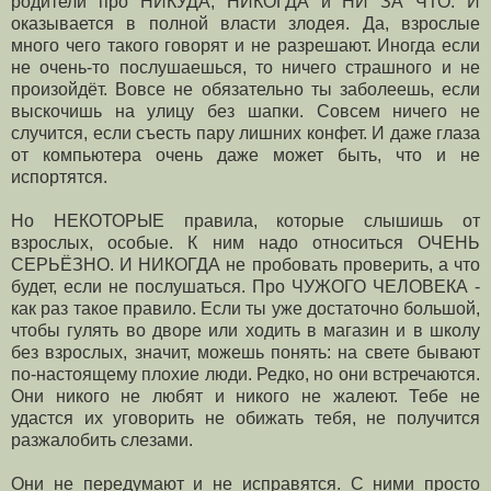
родители про НИКУДА, НИКОГДА и НИ ЗА ЧТО. И
оказывается в полной власти злодея. Да, взрослые
много чего такого говорят и не разрешают. Иногда если
не очень-то послушаешься, то ничего страшного и не
произойдёт. Вовсе не обязательно ты заболеешь, если
выскочишь на улицу без шапки. Совсем ничего не
случится, если съесть пару лишних конфет. И даже глаза
от компьютера очень даже может быть, что и не
испортятся.
Но НЕКОТОРЫЕ правила, которые слышишь от
взрослых, особые. К ним надо относиться ОЧЕНЬ
СЕРЬЁЗНО. И НИКОГДА не пробовать проверить, а что
будет, если не послушаться. Про ЧУЖОГО ЧЕЛОВЕКА -
как раз такое правило. Если ты уже достаточно большой,
чтобы гулять во дворе или ходить в магазин и в школу
без взрослых, значит, можешь понять: на свете бывают
по-настоящему плохие люди. Редко, но они встречаются.
Они никого не любят и никого не жалеют. Тебе не
удастся их уговорить не обижать тебя, не получится
разжалобить слезами.
Они не передумают и не исправятся. С ними просто