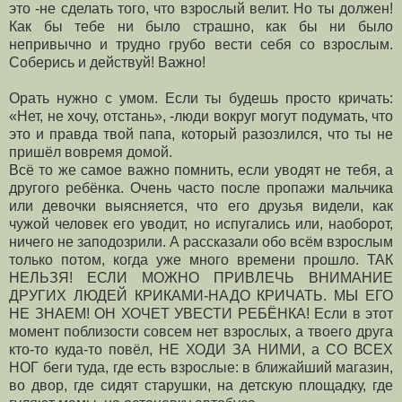
это -не сделать того, что взрослый велит. Но ты должен!
Как бы тебе ни было страшно, как бы ни было
непривычно и трудно грубо вести себя со взрослым.
Соберись и действуй! Важно!
Орать нужно с умом. Если ты будешь просто кричать:
«Нет, не хочу, отстань», -люди вокруг могут подумать, что
это и правда твой папа, который разозлился, что ты не
пришёл вовремя домой.
Всё то же самое важно помнить, если уводят не тебя, а
другого ребёнка. Очень часто после пропажи мальчика
или девочки выясняется, что его друзья видели, как
чужой человек его уводит, но испугались или, наоборот,
ничего не заподозрили. А рассказали обо всём взрослым
только потом, когда уже много времени прошло. ТАК
НЕЛЬЗЯ! ЕСЛИ МОЖНО ПРИВЛЕЧЬ ВНИМАНИЕ
ДРУГИХ ЛЮДЕЙ КРИКАМИ-НАДО КРИЧАТЬ. МЫ ЕГО
НЕ ЗНАЕМ! ОН ХОЧЕТ УВЕСТИ РЕБЁНКА! Если в этот
момент поблизости совсем нет взрослых, а твоего друга
кто-то куда-то повёл, НЕ ХОДИ ЗА НИМИ, а СО ВСЕХ
НОГ беги туда, где есть взрослые: в ближайший магазин,
во двор, где сидят старушки, на детскую площадку, где