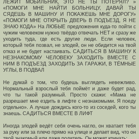
ЛЕЖИТ МОБИЛЬНИК, ЭТО НЕ ТЫ ПОТЕРЯЛ? »
«ПОМОГИ МНЕ НАЙТИ БОЛЬНИЦУ, ДАВАЙ ТЫ
СЯДЕШЬ В МАШИНУ И ПОКАЖЕШЬ МНЕ ДОРОГУ»
«ПОМОГИ МНЕ ОТКРЫТЬ ДВЕРЬ В ПОДЪЕЗД, Я НЕ
ЗНАЮ КОДА» На ЛЮБЫЕ предложения куда-то пойти с
чужим человеком нужно твёрдо отвечать НЕТ и сразу же
уходить туда, где есть другие люди. Если человек,
который тебя позвал, не злодей, он не обидится на твой
отказ и не будет настаивать. САДИТЬСЯ В МАШИНУ К
НЕЗНАКОМОМУ ЧЕЛОВЕКУ ЗАХОДИТЬ ВМЕСТЕ С
НИМ В ПОДЪЕЗД ЗАХОДИТЬ ЗА ГАРАЖИ, В ТЁМНЫЕ
УГЛЫ, В ПОДВАЛ
Не думай о том, что будешь выглядеть невежливо.
Нормальный взрослый тебя поймёт и даже будет рад,
что ты такой разумный. Просто скажи: «Мама не
разрешает мне ездить в лифте с незнакомыми. Я поеду
отдельно». А лучше дождись кого-то из соседей, кого ты
знаешь. САДИТЬСЯ ВМЕСТЕ В ЛИФТ
Иногда злодей ведёт себя очень нагло, он хватает тебя
за руку или за плечо прямо на улице и делает вид, что он
твой знакомый или даже родитель. Он может кричать: