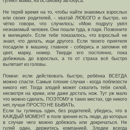
гуляют мамы, на остановку автобуса.
Не теряй время на то, чтобы найти знакомых взрослых
или своих родителей, - хватай ЛЮБОГО и быстро, но
чётко говори, что случилось: «Мою подругу увёл
незнакомый человек. Они пошли туда, в парк. Позвоните
в милицию!». Если тебе показалось, что взрослый не
знает, что делать, ищи другого. Если твоего приятеля
посадили в машину, главное - соберись и запомни её
цвет, марку, номер. Тверди его постоянно, пока
добежишь до взрослых, а то от страха всё быстро
вылетает из головы.
Помни: если действовать быстро, ребёнка ВСЕГДА
можно спасти. Самые плохие случаи - когда поблизости
никого нет. Тогда злодей может схватить тебя силой,
несмотря на крики, или даже достать нож. Тут уж мало
что можно сделать. ПОЭТОМУ в таких местах, где никого
нет, лучше ПРОСТО НЕ БЫВАТЬ.
Если ты гуляешь один, без родителей, убедись, что в
КАЖДЫЙ МОМЕНТ в поле зрения есть люди, до которых
в случае чего можно добежать или докричаться. Не
гуляй один, держитесь компанией. Злодеи всегда