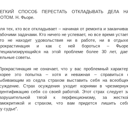
ЛЕГКИЙ СПОСОБ ПЕРЕСТАТЬ ОТКЛАДЫВАТЬ ДЕЛА Н
ОТОМ. Н. Фьоре.
ля тех, кто все откладывает – начиная от ремонта и заканчива
абочими задачами. Кто ничего не успевает, но все время устает
то не находит удовольствия ни в работе, ни в отдыхе
Прокрастинация и как с ней бороться – Фьоре
пециализирующийся на этой проблеме более 30 лет, дае
ельные советы.
Прокрастинация не означает, что у вас проблемный характер
корее это попытка – хотя и неважная – справиться 
ыбивающим из седла страхом выставить себя на всеобще
суждение. Страх осуждения уходит корнями в чрезмерну
дентификацию себя со своей работой. Этот страх следует з
азрушительной тягой к перфекционизму, за жестко
амокритикой и страхом, что вам придется лишить себ
у судье”.