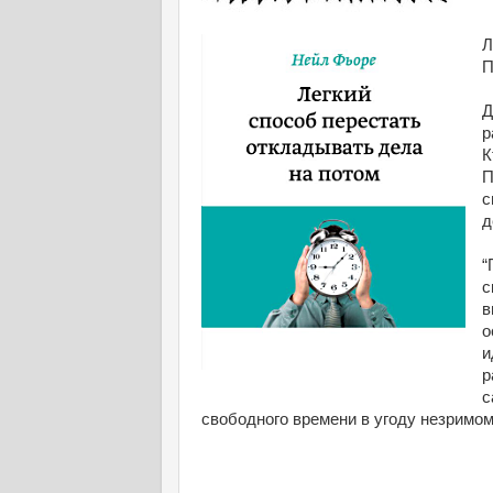
П
Д
р
К
с
д
“
с
в
о
и
р
с
свободного времени в угоду незримом