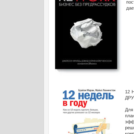
пос
дае
12 
ДРУ
Для
пла
эфф
реш
ком