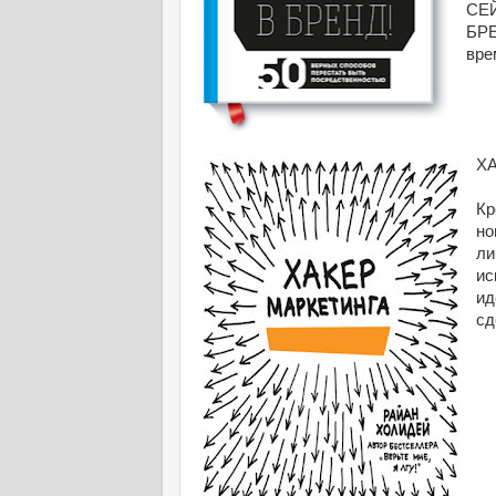
СЕ
БРЕ
вре
ХА
Кр
но
ли
ис
ид
сд