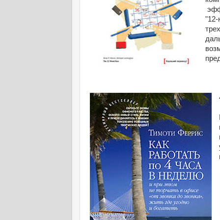
эфф
"12
тре
дал
воз
пре