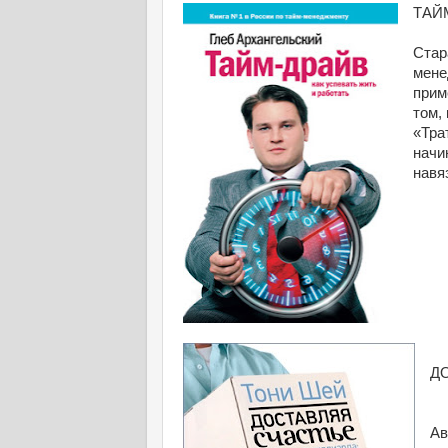
ТАЙМ
Стар
мене
прим
том,
«Тра
начи
навя
ДО
Ав