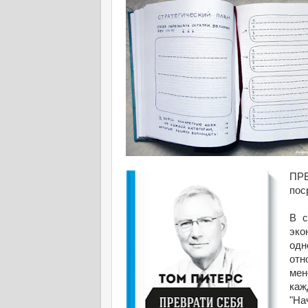
ПРЕ
пос
В с
эко
одн
отн
мен
каж
"На