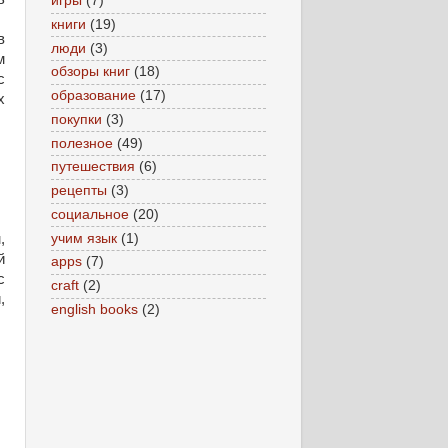
игры
(7)
книги
(19)
в
люди
(3)
м
обзоры книг
(18)
с
образование
(17)
х
покупки
(3)
полезное
(49)
путешествия
(6)
рецепты
(3)
социальное
(20)
учим язык
(1)
,
й
apps
(7)
с
craft
(2)
,
english books
(2)