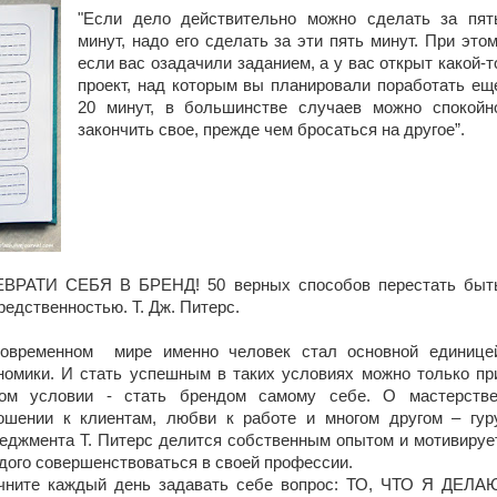
"Если дело действительно можно сделать за пят
минут, надо его сделать за эти пять минут. При этом
если вас озадачили заданием, а у вас открыт какой-т
проект, над которым вы планировали поработать ещ
20 минут, в большинстве случаев можно спокойн
закончить свое, прежде чем бросаться на другое”.
ВРАТИ СЕБЯ В БРЕНД! 50 верных способов перестать быт
редственностью. Т. Дж. Питерс.
овременном мире именно человек стал основной единице
номики. И стать успешным в таких условиях можно только пр
ом условии - стать брендом самому себе. О мастерстве
ошении к клиентам, любви к работе и многом другом – гур
еджмента Т. Питерс делится собственным опытом и мотивируе
дого совершенствоваться в своей профессии.
чните каждый день задавать себе вопрос: ТО, ЧТО Я ДЕЛА